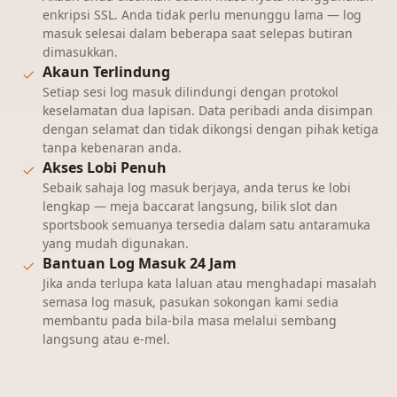
enkripsi SSL. Anda tidak perlu menunggu lama — log
masuk selesai dalam beberapa saat selepas butiran
dimasukkan.
Akaun Terlindung
Setiap sesi log masuk dilindungi dengan protokol
keselamatan dua lapisan. Data peribadi anda disimpan
dengan selamat dan tidak dikongsi dengan pihak ketiga
tanpa kebenaran anda.
Akses Lobi Penuh
Sebaik sahaja log masuk berjaya, anda terus ke lobi
lengkap — meja baccarat langsung, bilik slot dan
sportsbook semuanya tersedia dalam satu antaramuka
yang mudah digunakan.
Bantuan Log Masuk 24 Jam
Jika anda terlupa kata laluan atau menghadapi masalah
semasa log masuk, pasukan sokongan kami sedia
membantu pada bila-bila masa melalui sembang
langsung atau e-mel.