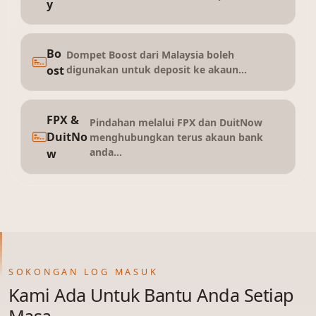
y
Bo
Dompet Boost dari Malaysia boleh
ost
digunakan untuk deposit ke akaun…
FPX &
Pindahan melalui FPX dan DuitNow
DuitNo
menghubungkan terus akaun bank
anda…
w
SOKONGAN LOG MASUK
Kami Ada Untuk Bantu Anda Setiap