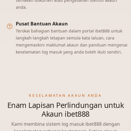
semakan dokumen atau pengesahan identiti akaun
anda.
Pusat Bantuan Akaun
Terokai bahagian bantuan dalam portal ibet888 untuk
langkah-langkah tetapan semula kata laluan, cara
mengemaskini maklumat akaun dan panduan mengenai
keselamatan log masuk yang anda boleh ikuti sendiri.
KESELAMATAN AKAUN ANDA
Enam Lapisan Perlindungan untuk
Akaun ibet888
Kami membina sistem log masuk ibet888 dengan