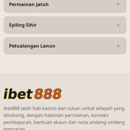
Permainan Jatuh
Syiling Sihir
Petualangan Lanun
ibet888 ialah hab kasino dan sukan untuk wilayah yang
disokong, dengan halaman permainan, konteks
pembayaran, bantuan akaun dan nota undang-undang
tempatan.