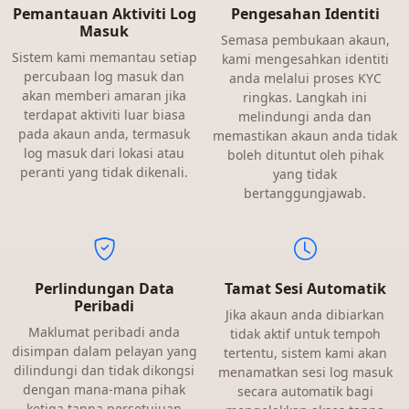
Pemantauan Aktiviti Log
Pengesahan Identiti
Masuk
Semasa pembukaan akaun,
Sistem kami memantau setiap
kami mengesahkan identiti
percubaan log masuk dan
anda melalui proses KYC
akan memberi amaran jika
ringkas. Langkah ini
terdapat aktiviti luar biasa
melindungi anda dan
pada akaun anda, termasuk
memastikan akaun anda tidak
log masuk dari lokasi atau
boleh dituntut oleh pihak
peranti yang tidak dikenali.
yang tidak
bertanggungjawab.
Perlindungan Data
Tamat Sesi Automatik
Peribadi
Jika akaun anda dibiarkan
Maklumat peribadi anda
tidak aktif untuk tempoh
disimpan dalam pelayan yang
tertentu, sistem kami akan
dilindungi dan tidak dikongsi
menamatkan sesi log masuk
dengan mana-mana pihak
secara automatik bagi
ketiga tanpa persetujuan