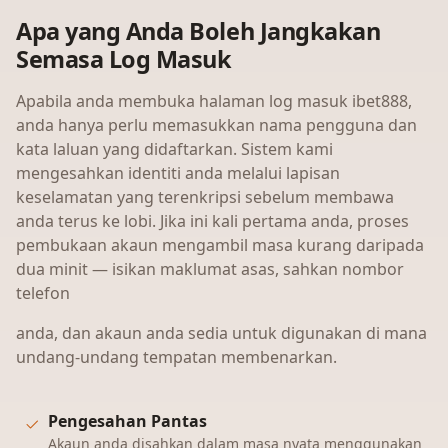
Apa yang Anda Boleh Jangkakan
Semasa Log Masuk
Apabila anda membuka halaman log masuk ibet888,
anda hanya perlu memasukkan nama pengguna dan
kata laluan yang didaftarkan. Sistem kami
mengesahkan identiti anda melalui lapisan
keselamatan yang terenkripsi sebelum membawa
anda terus ke lobi. Jika ini kali pertama anda, proses
pembukaan akaun mengambil masa kurang daripada
dua minit — isikan maklumat asas, sahkan nombor
telefon
anda, dan akaun anda sedia untuk digunakan di mana
undang-undang tempatan membenarkan.
Pengesahan Pantas
Akaun anda disahkan dalam masa nyata menggunakan