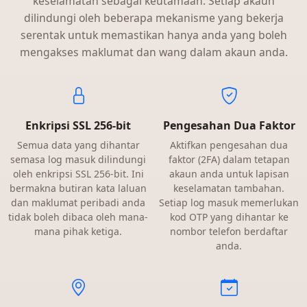
keselamatan sebagai keutamaan. Setiap akaun
dilindungi oleh beberapa mekanisme yang bekerja
serentak untuk memastikan hanya anda yang boleh
mengakses maklumat dan wang dalam akaun anda.
Enkripsi SSL 256-bit
Pengesahan Dua Faktor
Semua data yang dihantar
Aktifkan pengesahan dua
semasa log masuk dilindungi
faktor (2FA) dalam tetapan
oleh enkripsi SSL 256-bit. Ini
akaun anda untuk lapisan
bermakna butiran kata laluan
keselamatan tambahan.
dan maklumat peribadi anda
Setiap log masuk memerlukan
tidak boleh dibaca oleh mana-
kod OTP yang dihantar ke
mana pihak ketiga.
nombor telefon berdaftar
anda.